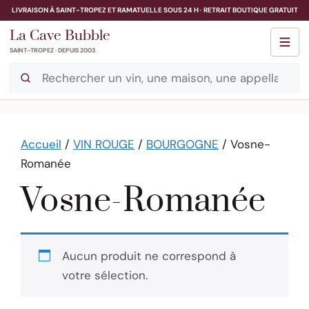
Aller
LIVRAISON À SAINT-TROPEZ ET RAMATUELLE SOUS 24 H · RETRAIT BOUTIQUE GRATUIT
au
La Cave Bubble
contenu
SAINT-TROPEZ · DEPUIS 2003
Accueil
/
VIN ROUGE
/
BOURGOGNE
/ Vosne-
Romanée
Vosne-Romanée
Aucun produit ne correspond à
votre sélection.